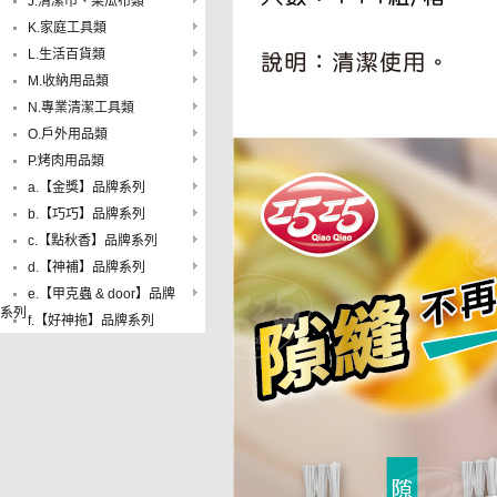
J.清潔巾、菜瓜布類
K.家庭工具類
L.生活百貨類
M.收納用品類
N.專業清潔工具類
O.戶外用品類
P.烤肉用品類
a.【金獎】品牌系列
b.【巧巧】品牌系列
c.【點秋香】品牌系列
d.【神補】品牌系列
e.【甲克蟲 & door】品牌
系列
f.【好神拖】品牌系列