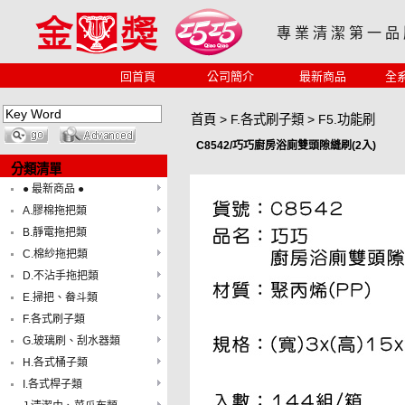
專 業 清 潔 第 一 品
回首頁
公司簡介
最新商品
全
首頁
>
F.各式刷子類
>
F5.功能刷
C8542/巧巧廚房浴廁雙頭隙縫刷(2入)
分類清單
● 最新商品 ●
A.膠棉拖把類
B.靜電拖把類
C.棉紗拖把類
D.不沾手拖把類
E.掃把、畚斗類
F.各式刷子類
G.玻璃刷、刮水器類
H.各式桶子類
I.各式桿子類