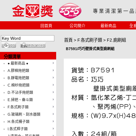
專 業 清 潔 第 一 品
回首頁
公司簡介
最新商品
全
首頁
>
F.各式刷子類
>
F2.廁刷組
B7591/巧巧壁掛式美型廁刷組
分類清單
● 最新商品 ●
A.膠棉拖把類
B.靜電拖把類
C.棉紗拖把類
D.不沾手拖把類
E.掃把、畚斗類
F.各式刷子類
G.玻璃刷、刮水器類
H.各式桶子類
I.各式桿子類