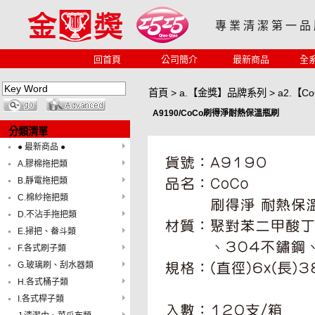
專 業 清 潔 第 一 品
回首頁
公司簡介
最新商品
全
首頁
>
a.【金獎】品牌系列
>
a2.【
A9190/CoCo刷得淨耐熱保溫瓶刷
分類清單
● 最新商品 ●
A.膠棉拖把類
B.靜電拖把類
C.棉紗拖把類
D.不沾手拖把類
E.掃把、畚斗類
F.各式刷子類
G.玻璃刷、刮水器類
H.各式桶子類
I.各式桿子類