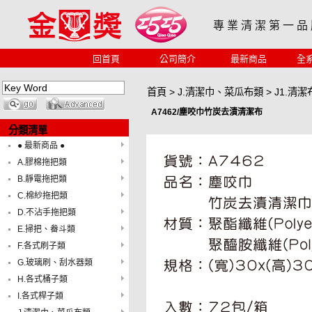
專 業 清 潔 第 一 品
回首頁
公司簡介
最新商品
全
首頁
>
J.清潔巾、菜瓜布類
>
J1.清潔
A7462/塵咬巾竹炭去漬清潔布
分類清單
● 最新商品 ●
A.膠棉拖把類
B.靜電拖把類
C.棉紗拖把類
D.不沾手拖把類
E.掃把、畚斗類
F.各式刷子類
G.玻璃刷、刮水器類
H.各式桶子類
I.各式桿子類