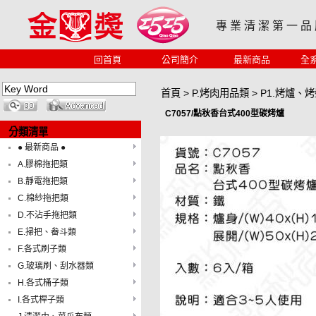
專 業 清 潔 第 一 品
回首頁
公司簡介
最新商品
全
首頁
>
P.烤肉用品類
>
P1.烤爐、
C7057/點秋香台式400型碳烤爐
分類清單
● 最新商品 ●
A.膠棉拖把類
B.靜電拖把類
C.棉紗拖把類
D.不沾手拖把類
E.掃把、畚斗類
F.各式刷子類
G.玻璃刷、刮水器類
H.各式桶子類
I.各式桿子類