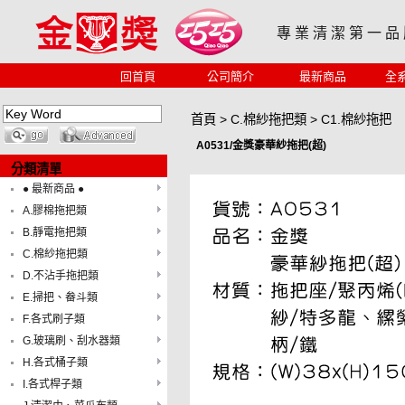
專 業 清 潔 第 一 品
回首頁
公司簡介
最新商品
全
首頁
>
C.棉紗拖把類
>
C1.棉紗拖把
A0531/金獎豪華紗拖把(超)
分類清單
● 最新商品 ●
A.膠棉拖把類
B.靜電拖把類
C.棉紗拖把類
D.不沾手拖把類
E.掃把、畚斗類
F.各式刷子類
G.玻璃刷、刮水器類
H.各式桶子類
I.各式桿子類