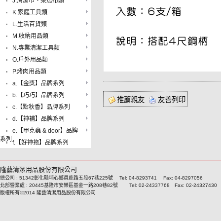
J.清潔巾、菜瓜布類
K.家庭工具類
L.生活百貨類
M.收納用品類
N.專業清潔工具類
O.戶外用品類
P.烤肉用品類
a.【金獎】品牌系列
b.【巧巧】品牌系列
推薦親友
友善列印
c.【點秋香】品牌系列
d.【神補】品牌系列
e.【甲克蟲 & door】品牌
系列
f.【好神拖】品牌系列
隆藝清潔用品股份有限公司
總公司 : 51342彰化縣埔心鄉員鹿路五段67巷225號 Tel: 04-8293741 Fax: 04-8297056
北部營業處 : 20445基隆市安樂區基金一路208巷82號 Tel: 02-24337768 Fax: 02-24327430
版權所有©2014 隆藝清潔用品股份有限公司