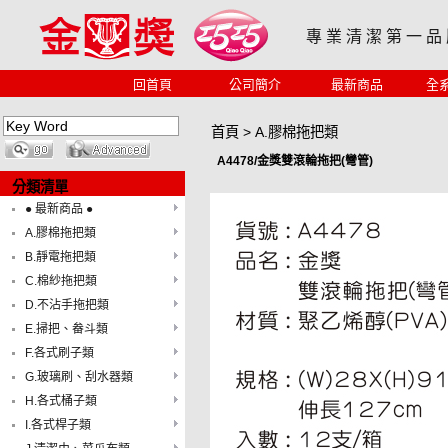
專 業 清 潔 第 一 品
回首頁
公司簡介
最新商品
全
首頁
>
A.膠棉拖把類
A4478/金獎雙滾輪拖把(彎管)
分類清單
● 最新商品 ●
A.膠棉拖把類
B.靜電拖把類
C.棉紗拖把類
D.不沾手拖把類
E.掃把、畚斗類
F.各式刷子類
G.玻璃刷、刮水器類
H.各式桶子類
I.各式桿子類