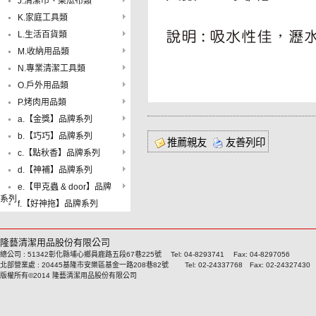
J.清潔巾、菜瓜布類
K.家庭工具類
L.生活百貨類
M.收納用品類
N.專業清潔工具類
O.戶外用品類
P.烤肉用品類
a.【金獎】品牌系列
b.【巧巧】品牌系列
推薦親友
友善列印
c.【點秋香】品牌系列
d.【神補】品牌系列
e.【甲克蟲 & door】品牌
系列
f.【好神拖】品牌系列
隆藝清潔用品股份有限公司
總公司 : 51342彰化縣埔心鄉員鹿路五段67巷225號 Tel: 04-8293741 Fax: 04-8297056
北部營業處 : 20445基隆市安樂區基金一路208巷82號 Tel: 02-24337768 Fax: 02-24327430
版權所有©2014 隆藝清潔用品股份有限公司