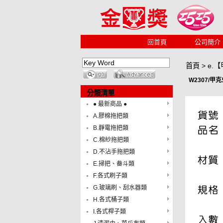
回首頁
公司簡介
首頁
>
e.【
W2307/甲
分類清單
● 最新商品 ●
A.膠棉拖把類
B.靜電拖把類
C.棉紗拖把類
D.不沾手拖把類
E.掃把、畚斗類
F.各式刷子類
G.玻璃刷、刮水器類
H.各式桶子類
I.各式桿子類