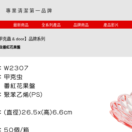
專 業 清 潔 第 一 品 牌
最新商品
全系列產品
品牌商品
產品影片
甲克蟲 & door】品牌系列
克虫番紅花果盤