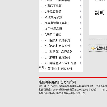
J.清潔巾、菜瓜布類
K.家庭工具類
L.生活百貨類
M.收納用品類
N.專業清潔工具類
O.戶外用品類
P.烤肉用品類
a.【金獎】品牌系列
b.【巧巧】品牌系列
推薦親
c.【點秋香】品牌系列
d.【神補】品牌系列
e.【甲克蟲 & door】品牌
系列
f.【好神拖】品牌系列
隆藝清潔用品股份有限公司
總公司 : 51342彰化縣埔心鄉員鹿路五段67巷225號 Tel: 04-8293
北部營業處 : 20445基隆市安樂區基金一路208巷82號 Tel: 02-24
版權所有©2014 隆藝清潔用品股份有限公司