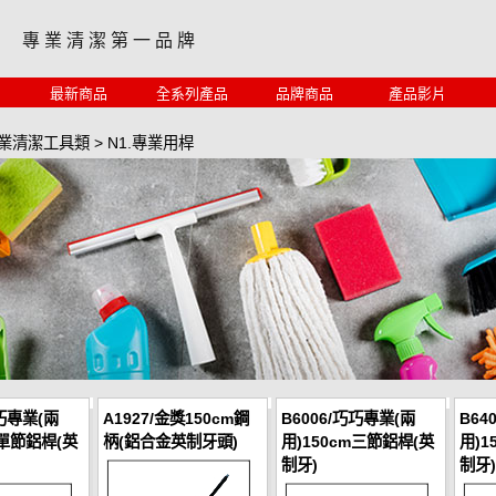
專 業 清 潔 第 一 品 牌
最新商品
全系列產品
品牌商品
產品影片
專業清潔工具類
>
N1.專業用桿
巧巧專業(兩
A1927/金獎150cm鋼
B6006/巧巧專業(兩
B64
m單節鋁桿(英
柄(鋁合金英制牙頭)
用)150cm三節鋁桿(英
用)1
制牙)
制牙)