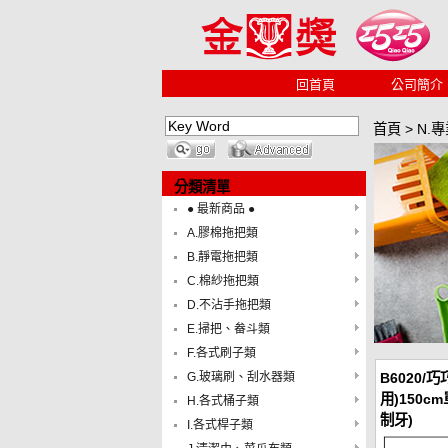
回首頁
公司簡介
首頁
>
N.
分類清單
● 最新商品 ●
A.膠棉拖把類
B.靜電拖把類
C.棉紗拖把類
D.不沾手拖把類
E.掃把、畚斗類
F.各式刷子類
G.玻璃刷、刮水器類
B6020/
用)150c
H.各式桶子類
制牙)
I.各式桿子類