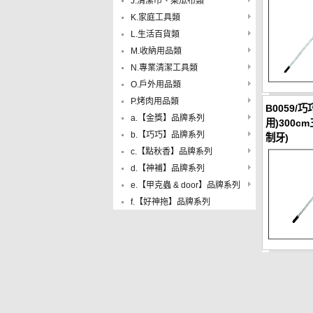
J.清潔巾、菜瓜布類
K.家庭工具類
L.生活百貨類
M.收納用品類
N.專業清潔工具類
O.戶外用品類
P.烤肉用品類
B0059/
a.【金獎】品牌系列
用)300c
b.【巧巧】品牌系列
制牙)
c.【點秋香】品牌系列
d.【神補】品牌系列
e.【甲克蟲 & door】品牌系列
f.【好神拖】品牌系列