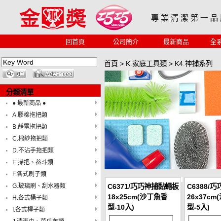
專 業 清 潔 第 一 品
回首頁
公司簡介
最新商品
全
首頁
>
K.家庭工具類
>
K4.神捕系列
分類清單
● 最新商品 ●
A.膠棉拖把類
B.靜電拖把類
C.棉紗拖把類
D.不沾手拖把類
E.掃把、畚斗類
F.各式刷子類
G.玻璃刷、刮水器類
C6371/巧巧神捕黏蠅板
C6388/
18x25cm(沙丁魚香
26x37c
H.各式桶子類
型-10入)
型-5入)
I.各式桿子類