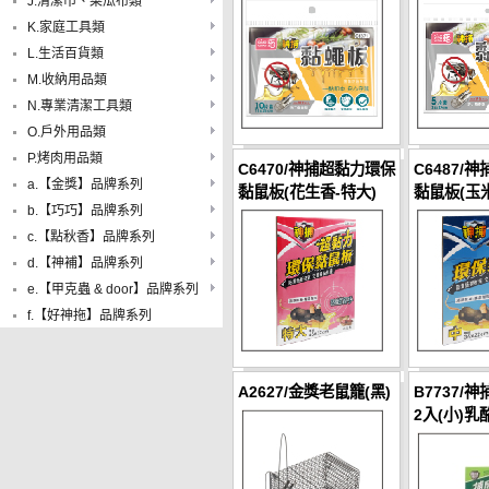
J.清潔巾、菜瓜布類
K.家庭工具類
L.生活百貨類
M.收納用品類
N.專業清潔工具類
O.戶外用品類
P.烤肉用品類
C6470/神捕超黏力環保
C6487/
a.【金獎】品牌系列
黏鼠板(花生香-特大)
黏鼠板(玉米
b.【巧巧】品牌系列
c.【點秋香】品牌系列
d.【神補】品牌系列
e.【甲克蟲 & door】品牌系列
f.【好神拖】品牌系列
A2627/金獎老鼠籠(黑)
B7737/
2入(小)乳