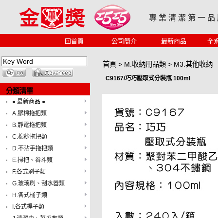
專 業 清 潔 第 一 品
回首頁
公司簡介
最新商品
全
首頁
>
M.收納用品類
>
M3.其他收納
C9167/巧巧壓取式分裝瓶 100ml
分類清單
● 最新商品 ●
A.膠棉拖把類
B.靜電拖把類
C.棉紗拖把類
D.不沾手拖把類
E.掃把、畚斗類
F.各式刷子類
G.玻璃刷、刮水器類
H.各式桶子類
I.各式桿子類