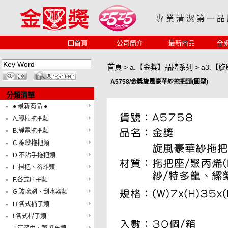
專 業 清 潔 第 一 品
回首頁
公司簡介
最新商品
全
首頁
>
a.【金獎】品牌系列
>
a3.【
A5758/金獎旋風豪華紗拖把頭(圓型)
分類清單
● 最新商品 ●
A.膠棉拖把類
B.靜電拖把類
C.棉紗拖把類
D.不沾手拖把類
E.掃把、畚斗類
F.各式刷子類
G.玻璃刷、刮水器類
H.各式桶子類
I.各式桿子類