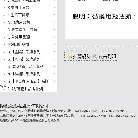
J.清潔巾、菜瓜布類
K.家庭工具類
L.生活百貨類
M.收納用品類
N.專業清潔工具類
O.戶外用品類
P.烤肉用品類
a.【金獎】品牌系列
推薦親友
友善列印
b.【巧巧】品牌系列
c.【點秋香】品牌系列
d.【神補】品牌系列
e.【甲克蟲 & door】品牌
系列
f.【好神拖】品牌系列
隆藝清潔用品股份有限公司
總公司 : 51342彰化縣埔心鄉員鹿路五段67巷225號 Tel: 04-8293741 Fax: 04-8297056
北部營業處 : 20445基隆市安樂區基金一路208巷82號 Tel: 02-24337768 Fax: 02-24327430
版權所有©2014 隆藝清潔用品股份有限公司