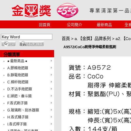
專 業 清 潔 第 一 品
回首頁
公司簡介
最新商品
全
首頁
>
a.【金獎】品牌系列
>
a2.【
A9572/CoCo刷得淨伸縮柔軟瓶刷
分類清單
● 最新商品 ●
A.膠棉拖把類
B.靜電拖把類
C.棉紗拖把類
D.不沾手拖把類
E.掃把、畚斗類
F.各式刷子類
G.玻璃刷、刮水器類
H.各式桶子類
I.各式桿子類