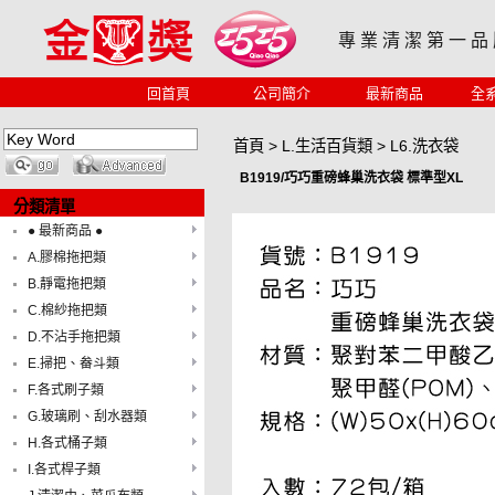
專 業 清 潔 第 一 品
回首頁
公司簡介
最新商品
全
首頁
>
L.生活百貨類
>
L6.洗衣袋
B1919/巧巧重磅蜂巢洗衣袋 標準型XL
分類清單
● 最新商品 ●
A.膠棉拖把類
B.靜電拖把類
C.棉紗拖把類
D.不沾手拖把類
E.掃把、畚斗類
F.各式刷子類
G.玻璃刷、刮水器類
H.各式桶子類
I.各式桿子類