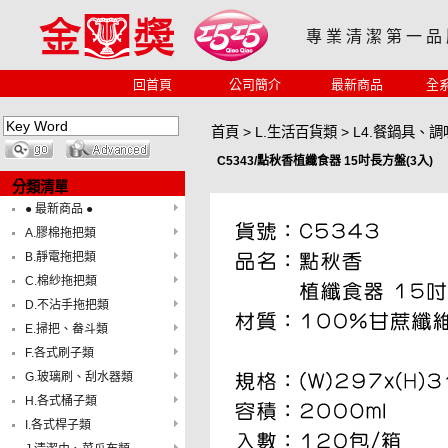
專 業 清 潔 第 一 品
回首頁
公司簡介
最新商品
全
首頁
>
L.生活百貨類
>
L4.餐鍋具、調
C5343/點秋香植纖食器 15吋長方盤(3入)
分類清單
● 最新商品 ●
A.膠棉拖把類
B.靜電拖把類
C.棉紗拖把類
D.不沾手拖把類
E.掃把、畚斗類
F.各式刷子類
G.玻璃刷、刮水器類
H.各式桶子類
I.各式桿子類