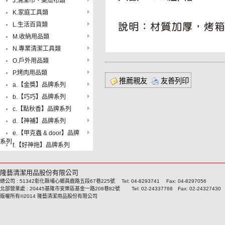
J.清潔巾、菜瓜布類
K.家庭工具類
L.生活百貨類
M.收納用品類
N.專業清潔工具類
O.戶外用品類
P.烤肉用品類
推薦親友
友善列印
a.【金獎】品牌系列
b.【巧巧】品牌系列
c.【點秋香】品牌系列
d.【神補】品牌系列
e.【甲克蟲 & door】品牌
系列
f.【好神拖】品牌系列
隆藝清潔用品股份有限公司
總公司 : 51342彰化縣埔心鄉員鹿路五段67巷225號 Tel: 04-8293741 Fax: 04-8297056
北部營業處 : 20445基隆市安樂區基金一路208巷82號 Tel: 02-24337768 Fax: 02-24327430
版權所有©2014 隆藝清潔用品股份有限公司