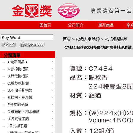
專 業 清 潔 第 一 品
回首頁
公司簡介
最新商品
全
首頁
>
P.烤肉用品類
>
P3.鋁箔製品
C7484/點秋香224特厚型8吋附蓋料理湯鍋150
分類清單
● 最新商品 ●
A.膠棉拖把類
B.靜電拖把類
C.棉紗拖把類
D.不沾手拖把類
E.掃把、畚斗類
F.各式刷子類
G.玻璃刷、刮水器類
H.各式桶子類
I.各式桿子類