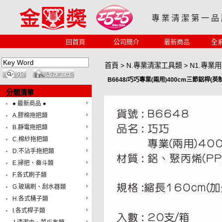
專 業 清 潔 第 一 品
回首頁
公司簡介
最新商品
全
首頁
>
N.專業清潔工具類
>
N1.專業
B6648/巧巧專業(兩用)400cm三節鋁桿(英
分類清單
● 最新商品 ●
A.膠棉拖把類
B.靜電拖把類
C.棉紗拖把類
D.不沾手拖把類
E.掃把、畚斗類
F.各式刷子類
G.玻璃刷、刮水器類
H.各式桶子類
I.各式桿子類