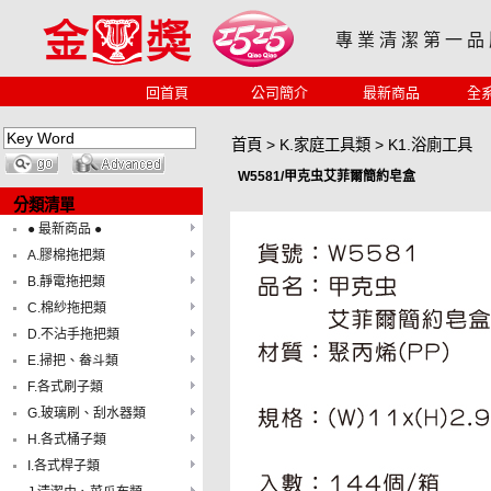
專 業 清 潔 第 一 品
回首頁
公司簡介
最新商品
全
首頁
>
K.家庭工具類
>
K1.浴廁工具
W5581/甲克虫艾菲爾簡約皂盒
分類清單
● 最新商品 ●
A.膠棉拖把類
B.靜電拖把類
C.棉紗拖把類
D.不沾手拖把類
E.掃把、畚斗類
F.各式刷子類
G.玻璃刷、刮水器類
H.各式桶子類
I.各式桿子類