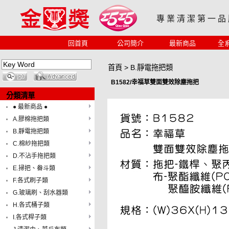
專 業 清 潔 第 一 品
回首頁
公司簡介
最新商品
全
首頁
>
B.靜電拖把類
B1582/幸福草雙面雙效除塵拖把
分類清單
● 最新商品 ●
A.膠棉拖把類
B.靜電拖把類
C.棉紗拖把類
D.不沾手拖把類
E.掃把、畚斗類
F.各式刷子類
G.玻璃刷、刮水器類
H.各式桶子類
I.各式桿子類