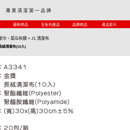
專 業 清 潔 第 一 品 牌
最新商品
全系列產品
品牌商品
產品影片
清潔巾、菜瓜布類
>
J1.清潔布
獎長絨清潔布(10入)