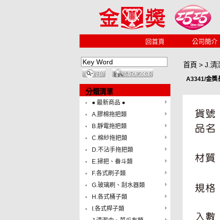
回首頁
公司簡介
首頁
>
J.
A3341/金
分類清單
● 最新商品 ●
A.膠棉拖把類
B.靜電拖把類
C.棉紗拖把類
D.不沾手拖把類
E.掃把、畚斗類
F.各式刷子類
G.玻璃刷、刮水器類
H.各式桶子類
I.各式桿子類