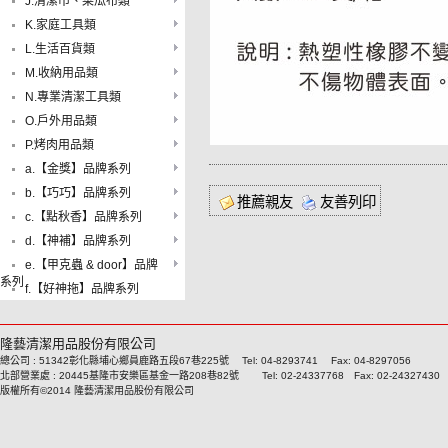
J.清潔巾、菜瓜布類
K.家庭工具類
L.生活百貨類
M.收納用品類
N.專業清潔工具類
O.戶外用品類
P.烤肉用品類
a.【金獎】品牌系列
b.【巧巧】品牌系列
推薦親友
友善列印
c.【點秋香】品牌系列
d.【神補】品牌系列
e.【甲克蟲 & door】品牌
系列
f.【好神拖】品牌系列
隆藝清潔用品股份有限公司
總公司 : 51342彰化縣埔心鄉員鹿路五段67巷225號 Tel: 04-8293741 Fax: 04-8297056
北部營業處 : 20445基隆市安樂區基金一路208巷82號 Tel: 02-24337768 Fax: 02-24327430
版權所有©2014 隆藝清潔用品股份有限公司