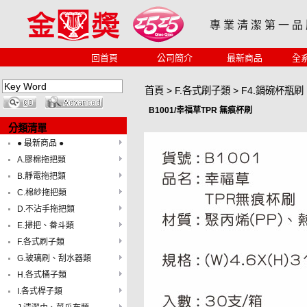
專 業 清 潔 第 一 品
回首頁
公司簡介
最新商品
全
首頁
>
F.各式刷子類
>
F4.鍋碗杯瓶刷
B1001/幸福草TPR 無痕杯刷
分類清單
● 最新商品 ●
A.膠棉拖把類
B.靜電拖把類
C.棉紗拖把類
D.不沾手拖把類
E.掃把、畚斗類
F.各式刷子類
G.玻璃刷、刮水器類
H.各式桶子類
I.各式桿子類