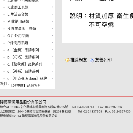
J.清潔巾、菜瓜布類
K.家庭工具類
L.生活百貨類
M.收納用品類
N.專業清潔工具類
O.戶外用品類
P.烤肉用品類
a.【金獎】品牌系列
b.【巧巧】品牌系列
推薦親友
友善列印
c.【點秋香】品牌系列
d.【神補】品牌系列
e.【甲克蟲 & door】品牌
系列
f.【好神拖】品牌系列
隆藝清潔用品股份有限公司
總公司 : 51342彰化縣埔心鄉員鹿路五段67巷225號 Tel: 04-8293741 Fax: 04-8297056
北部營業處 : 20445基隆市安樂區基金一路208巷82號 Tel: 02-24337768 Fax: 02-24327430
版權所有©2014 隆藝清潔用品股份有限公司