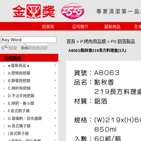
專 業 清 潔 第 一 品
回首頁
公司簡介
最新商品
全
首頁
>
P.烤肉用品類
>
P3.鋁箔製品
A8063/點秋香219長方料理盒(3入)
分類清單
● 最新商品 ●
A.膠棉拖把類
B.靜電拖把類
C.棉紗拖把類
D.不沾手拖把類
E.掃把、畚斗類
F.各式刷子類
G.玻璃刷、刮水器類
H.各式桶子類
I.各式桿子類