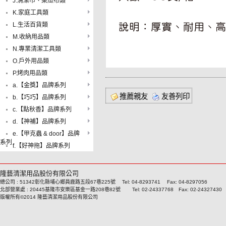
J.清潔巾、菜瓜布類
K.家庭工具類
L.生活百貨類
M.收納用品類
N.專業清潔工具類
O.戶外用品類
P.烤肉用品類
a.【金獎】品牌系列
推薦親友
友善列印
b.【巧巧】品牌系列
c.【點秋香】品牌系列
d.【神補】品牌系列
e.【甲克蟲 & door】品牌
系列
f.【好神拖】品牌系列
隆藝清潔用品股份有限公司
總公司 : 51342彰化縣埔心鄉員鹿路五段67巷225號 Tel: 04-8293741 Fax: 04-8297056
北部營業處 : 20445基隆市安樂區基金一路208巷82號 Tel: 02-24337768 Fax: 02-24327430
版權所有©2014 隆藝清潔用品股份有限公司