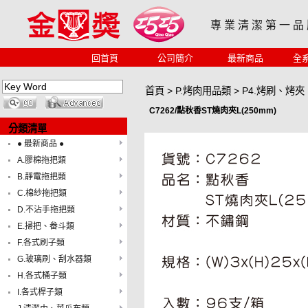
專 業 清 潔 第 一 品
回首頁
公司簡介
最新商品
全
首頁
>
P.烤肉用品類
>
P4.烤刷、烤夾
C7262/點秋香ST燒肉夾L(250mm)
分類清單
● 最新商品 ●
A.膠棉拖把類
B.靜電拖把類
C.棉紗拖把類
D.不沾手拖把類
E.掃把、畚斗類
F.各式刷子類
G.玻璃刷、刮水器類
H.各式桶子類
I.各式桿子類