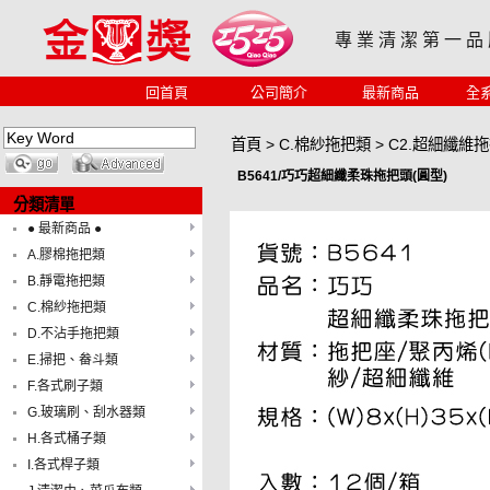
專 業 清 潔 第 一 品
回首頁
公司簡介
最新商品
全
首頁
>
C.棉紗拖把類
>
C2.超細纖維
B5641/巧巧超細纖柔珠拖把頭(圓型)
分類清單
● 最新商品 ●
A.膠棉拖把類
B.靜電拖把類
C.棉紗拖把類
D.不沾手拖把類
E.掃把、畚斗類
F.各式刷子類
G.玻璃刷、刮水器類
H.各式桶子類
I.各式桿子類