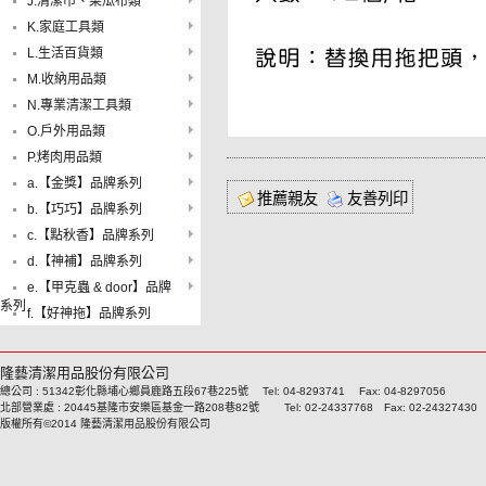
J.清潔巾、菜瓜布類
K.家庭工具類
L.生活百貨類
M.收納用品類
N.專業清潔工具類
O.戶外用品類
P.烤肉用品類
a.【金獎】品牌系列
推薦親友
友善列印
b.【巧巧】品牌系列
c.【點秋香】品牌系列
d.【神補】品牌系列
e.【甲克蟲 & door】品牌
系列
f.【好神拖】品牌系列
隆藝清潔用品股份有限公司
總公司 : 51342彰化縣埔心鄉員鹿路五段67巷225號 Tel: 04-8293741 Fax: 04-8297056
北部營業處 : 20445基隆市安樂區基金一路208巷82號 Tel: 02-24337768 Fax: 02-24327430
版權所有©2014 隆藝清潔用品股份有限公司