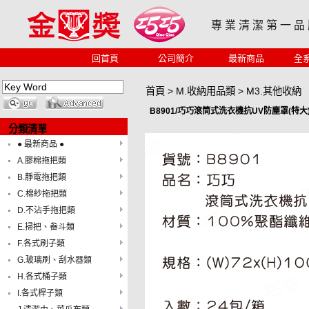
專 業 清 潔 第 一 品
回首頁
公司簡介
最新商品
全
首頁
>
M.收納用品類
>
M3.其他收納
B8901/巧巧滾筒式洗衣機抗UV防塵罩(特大
分類清單
● 最新商品 ●
A.膠棉拖把類
B.靜電拖把類
C.棉紗拖把類
D.不沾手拖把類
E.掃把、畚斗類
F.各式刷子類
G.玻璃刷、刮水器類
H.各式桶子類
I.各式桿子類