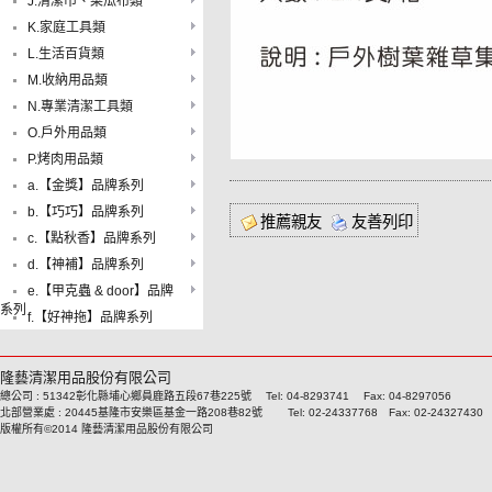
J.清潔巾、菜瓜布類
K.家庭工具類
L.生活百貨類
M.收納用品類
N.專業清潔工具類
O.戶外用品類
P.烤肉用品類
a.【金獎】品牌系列
b.【巧巧】品牌系列
推薦親友
友善列印
c.【點秋香】品牌系列
d.【神補】品牌系列
e.【甲克蟲 & door】品牌
系列
f.【好神拖】品牌系列
隆藝清潔用品股份有限公司
總公司 : 51342彰化縣埔心鄉員鹿路五段67巷225號 Tel: 04-8293741 Fax: 04-8297056
北部營業處 : 20445基隆市安樂區基金一路208巷82號 Tel: 02-24337768 Fax: 02-24327430
版權所有©2014 隆藝清潔用品股份有限公司