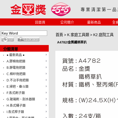
專 業 清 潔 第 一 品
回首頁
公司簡介
最新商品
全
首頁
>
K.家庭工具類
>
K2.庭院工具
A4782/金獎鐵柄草扒
分類清單
● 最新商品 ●
A.膠棉拖把類
B.靜電拖把類
C.棉紗拖把類
D.不沾手拖把類
E.掃把、畚斗類
F.各式刷子類
G.玻璃刷、刮水器類
H.各式桶子類
I.各式桿子類