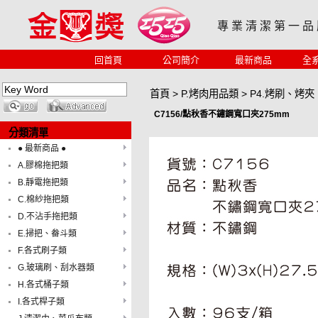
專 業 清 潔 第 一 品
回首頁
公司簡介
最新商品
全
首頁
>
P.烤肉用品類
>
P4.烤刷、烤夾
C7156/點秋香不鏽鋼寬口夾275mm
分類清單
● 最新商品 ●
A.膠棉拖把類
B.靜電拖把類
C.棉紗拖把類
D.不沾手拖把類
E.掃把、畚斗類
F.各式刷子類
G.玻璃刷、刮水器類
H.各式桶子類
I.各式桿子類