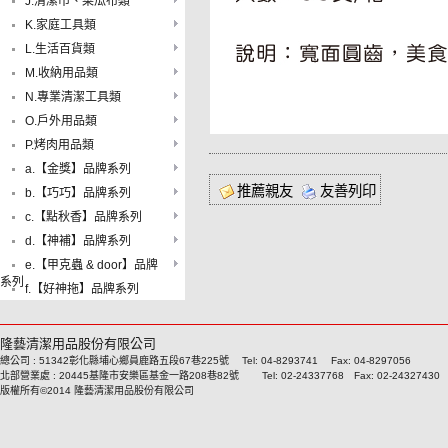
J.清潔巾、菜瓜布類
K.家庭工具類
L.生活百貨類
M.收納用品類
N.專業清潔工具類
O.戶外用品類
P.烤肉用品類
a.【金獎】品牌系列
推薦親友
友善列印
b.【巧巧】品牌系列
c.【點秋香】品牌系列
d.【神補】品牌系列
e.【甲克蟲 & door】品牌
系列
f.【好神拖】品牌系列
隆藝清潔用品股份有限公司
總公司 : 51342彰化縣埔心鄉員鹿路五段67巷225號 Tel: 04-8293741 Fax: 04-8297056
北部營業處 : 20445基隆市安樂區基金一路208巷82號 Tel: 02-24337768 Fax: 02-24327430
版權所有©2014 隆藝清潔用品股份有限公司