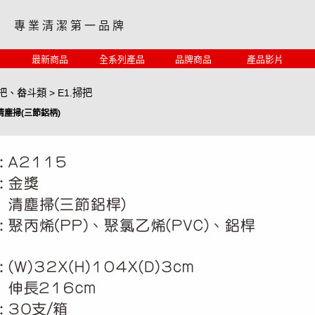
專 業 清 潔 第 一 品 牌
最新商品
全系列產品
品牌商品
產品影片
掃把、畚斗類
>
E1.掃把
獎清塵掃(三節鋁柄)