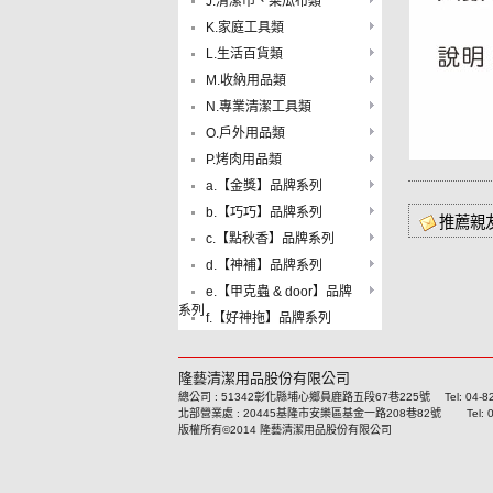
J.清潔巾、菜瓜布類
K.家庭工具類
L.生活百貨類
M.收納用品類
N.專業清潔工具類
O.戶外用品類
P.烤肉用品類
a.【金獎】品牌系列
b.【巧巧】品牌系列
推薦親
c.【點秋香】品牌系列
d.【神補】品牌系列
e.【甲克蟲 & door】品牌
系列
f.【好神拖】品牌系列
隆藝清潔用品股份有限公司
總公司 : 51342彰化縣埔心鄉員鹿路五段67巷225號 Tel: 04-8293
北部營業處 : 20445基隆市安樂區基金一路208巷82號 Tel: 02-24
版權所有©2014 隆藝清潔用品股份有限公司