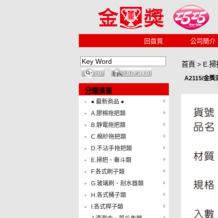
回首頁
公司簡介
首頁
>
E.
A2115/金
分類清單
● 最新商品 ●
A.膠棉拖把類
B.靜電拖把類
C.棉紗拖把類
D.不沾手拖把類
E.掃把、畚斗類
F.各式刷子類
G.玻璃刷、刮水器類
H.各式桶子類
I.各式桿子類