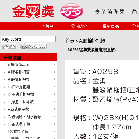
專 業 清 潔 第 一 品
回首頁
公司簡介
最新商品
全
首頁
>
A.膠棉拖把類
A0258/金獎雙滾輪拖把(直柄)
分類清單
● 最新商品 ●
A.膠棉拖把類
B.靜電拖把類
C.棉紗拖把類
D.不沾手拖把類
E.掃把、畚斗類
F.各式刷子類
G.玻璃刷、刮水器類
H.各式桶子類
I.各式桿子類