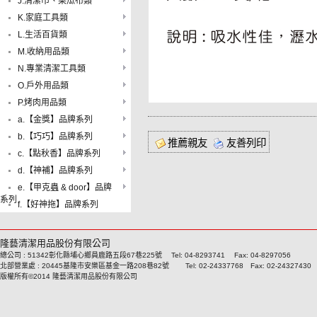
J.清潔巾、菜瓜布類
K.家庭工具類
L.生活百貨類
M.收納用品類
N.專業清潔工具類
O.戶外用品類
P.烤肉用品類
a.【金獎】品牌系列
b.【巧巧】品牌系列
推薦親友
友善列印
c.【點秋香】品牌系列
d.【神補】品牌系列
e.【甲克蟲 & door】品牌
系列
f.【好神拖】品牌系列
隆藝清潔用品股份有限公司
總公司 : 51342彰化縣埔心鄉員鹿路五段67巷225號 Tel: 04-8293741 Fax: 04-8297056
北部營業處 : 20445基隆市安樂區基金一路208巷82號 Tel: 02-24337768 Fax: 02-24327430
版權所有©2014 隆藝清潔用品股份有限公司