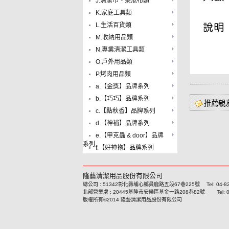
J.清潔巾、菜瓜布類
K.家庭工具類
L.生活百貨類
M.收納用品類
N.專業清潔工具類
O.戶外用品類
P.烤肉用品類
a.【金獎】品牌系列
b.【巧巧】品牌系列
推薦親
c.【點秋香】品牌系列
d.【神補】品牌系列
e.【甲克蟲 & door】品牌
系列
f.【好神拖】品牌系列
隆藝清潔用品股份有限公司
總公司 : 51342彰化縣埔心鄉員鹿路五段67巷225號 Tel: 04-8293
北部營業處 : 20445基隆市安樂區基金一路208巷82號 Tel: 02-24
版權所有©2014 隆藝清潔用品股份有限公司