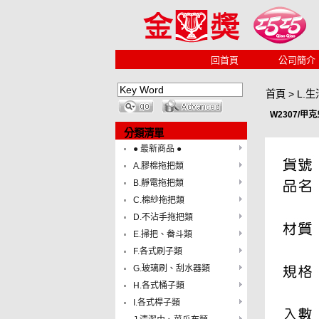
回首頁
公司簡介
首頁
>
L.
W2307/甲
分類清單
● 最新商品 ●
A.膠棉拖把類
B.靜電拖把類
C.棉紗拖把類
D.不沾手拖把類
E.掃把、畚斗類
F.各式刷子類
G.玻璃刷、刮水器類
H.各式桶子類
I.各式桿子類