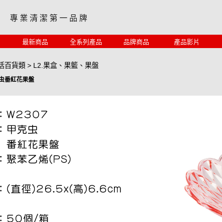
專 業 清 潔 第 一 品 牌
最新商品
全系列產品
品牌商品
產品影片
生活百貨類
>
L2.果盒、果籃、果盤
克虫番紅花果盤