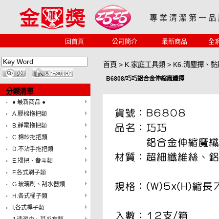
專 業 清 潔 第 一 品
回首頁
公司簡介
最新商品
全
首頁
>
K.家庭工具類
>
K6.清塵撢、黏
B6808/巧巧鋁合金伸縮魔纖撢
分類清單
● 最新商品 ●
A.膠棉拖把類
B.靜電拖把類
C.棉紗拖把類
D.不沾手拖把類
E.掃把、畚斗類
F.各式刷子類
G.玻璃刷、刮水器類
H.各式桶子類
I.各式桿子類