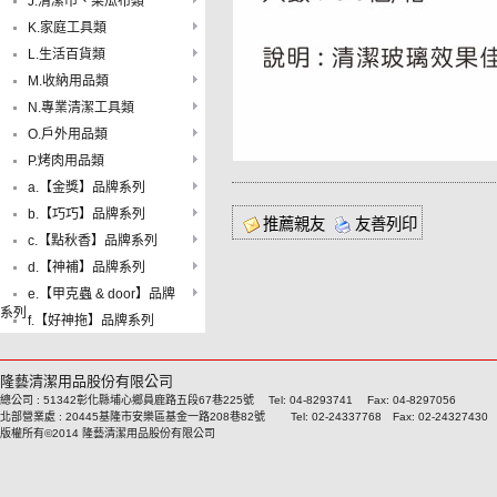
J.清潔巾、菜瓜布類
K.家庭工具類
L.生活百貨類
M.收納用品類
N.專業清潔工具類
O.戶外用品類
P.烤肉用品類
a.【金獎】品牌系列
b.【巧巧】品牌系列
推薦親友
友善列印
c.【點秋香】品牌系列
d.【神補】品牌系列
e.【甲克蟲 & door】品牌
系列
f.【好神拖】品牌系列
隆藝清潔用品股份有限公司
總公司 : 51342彰化縣埔心鄉員鹿路五段67巷225號 Tel: 04-8293741 Fax: 04-8297056
北部營業處 : 20445基隆市安樂區基金一路208巷82號 Tel: 02-24337768 Fax: 02-24327430
版權所有©2014 隆藝清潔用品股份有限公司