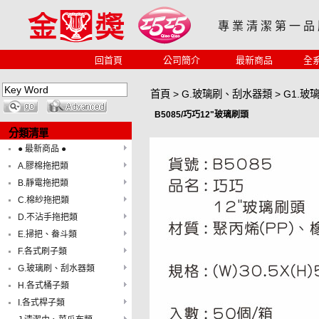
專 業 清 潔 第 一 品
回首頁
公司簡介
最新商品
全
首頁
>
G.玻璃刷、刮水器類
>
G1.玻
B5085/巧巧12"玻璃刷頭
分類清單
● 最新商品 ●
A.膠棉拖把類
B.靜電拖把類
C.棉紗拖把類
D.不沾手拖把類
E.掃把、畚斗類
F.各式刷子類
G.玻璃刷、刮水器類
H.各式桶子類
I.各式桿子類