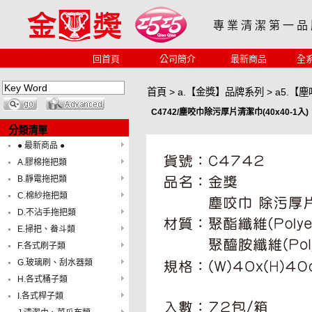
專 業 清 潔 第 一 品
回首頁
公司簡介
最新商品
全
首頁
>
a.【金獎】品牌系列
>
a5.【
C4742/塵咬巾除污厚片清潔巾(40x40-1入)
分類清單
● 最新商品 ●
A.膠棉拖把類
B.靜電拖把類
C.棉紗拖把類
D.不沾手拖把類
E.掃把、畚斗類
F.各式刷子類
G.玻璃刷、刮水器類
H.各式桶子類
I.各式桿子類