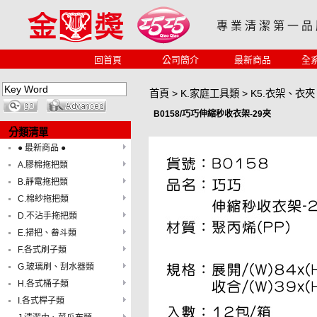
專 業 清 潔 第 一 品
回首頁
公司簡介
最新商品
全
首頁
>
K.家庭工具類
>
K5.衣架、衣
B0158/巧巧伸縮秒收衣架-29夾
分類清單
● 最新商品 ●
A.膠棉拖把類
B.靜電拖把類
C.棉紗拖把類
D.不沾手拖把類
E.掃把、畚斗類
F.各式刷子類
G.玻璃刷、刮水器類
H.各式桶子類
I.各式桿子類