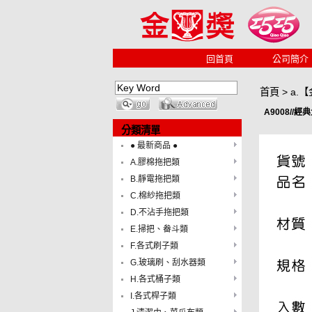
回首頁
公司簡介
首頁
>
a.
A9008//
分類清單
● 最新商品 ●
A.膠棉拖把類
B.靜電拖把類
C.棉紗拖把類
D.不沾手拖把類
E.掃把、畚斗類
F.各式刷子類
G.玻璃刷、刮水器類
H.各式桶子類
I.各式桿子類