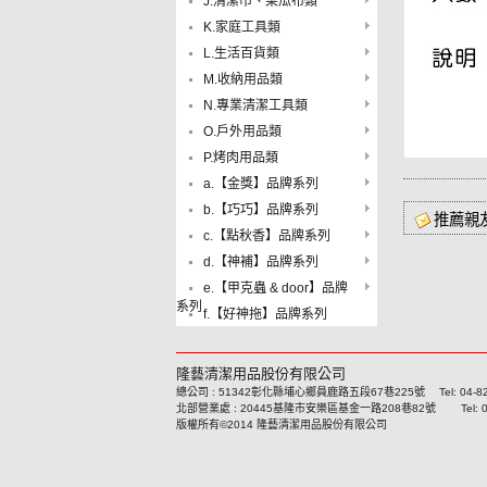
J.清潔巾、菜瓜布類
K.家庭工具類
L.生活百貨類
M.收納用品類
N.專業清潔工具類
O.戶外用品類
P.烤肉用品類
a.【金獎】品牌系列
b.【巧巧】品牌系列
推薦親
c.【點秋香】品牌系列
d.【神補】品牌系列
e.【甲克蟲 & door】品牌
系列
f.【好神拖】品牌系列
隆藝清潔用品股份有限公司
總公司 : 51342彰化縣埔心鄉員鹿路五段67巷225號 Tel: 04-8293
北部營業處 : 20445基隆市安樂區基金一路208巷82號 Tel: 02-24
版權所有©2014 隆藝清潔用品股份有限公司