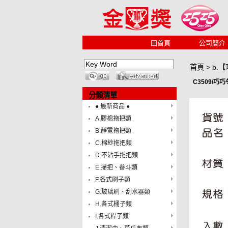
回首頁
公司簡介
首頁
>
b.
C3509/巧
分類清單
● 最新商品 ●
A.膠棉拖把類
B.靜電拖把類
C.棉紗拖把類
D.不沾手拖把類
E.掃把、畚斗類
F.各式刷子類
G.玻璃刷、刮水器類
H.各式桶子類
I.各式桿子類