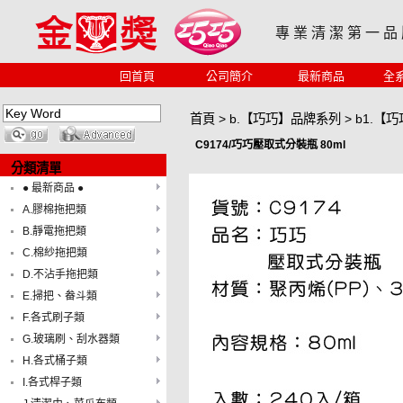
專 業 清 潔 第 一 品
回首頁
公司簡介
最新商品
全
首頁
>
b.【巧巧】品牌系列
>
b1.【
C9174/巧巧壓取式分裝瓶 80ml
分類清單
● 最新商品 ●
A.膠棉拖把類
B.靜電拖把類
C.棉紗拖把類
D.不沾手拖把類
E.掃把、畚斗類
F.各式刷子類
G.玻璃刷、刮水器類
H.各式桶子類
I.各式桿子類