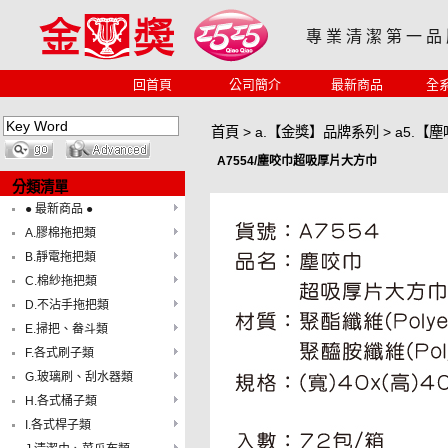
專 業 清 潔 第 一 品
回首頁
公司簡介
最新商品
全
首頁
>
a.【金獎】品牌系列
>
a5.【
A7554/塵咬巾超吸厚片大方巾
分類清單
● 最新商品 ●
A.膠棉拖把類
B.靜電拖把類
C.棉紗拖把類
D.不沾手拖把類
E.掃把、畚斗類
F.各式刷子類
G.玻璃刷、刮水器類
H.各式桶子類
I.各式桿子類