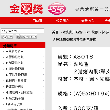
專 業 清 潔 第 一 品
回首頁
公司簡介
最新商品
全
首頁
>
P.烤肉用品類
>
P4.烤刷、烤夾
A8018/點秋香2吋烤肉刷(單支裝)
分類清單
● 最新商品 ●
A.膠棉拖把類
B.靜電拖把類
C.棉紗拖把類
D.不沾手拖把類
E.掃把、畚斗類
F.各式刷子類
G.玻璃刷、刮水器類
H.各式桶子類
I.各式桿子類