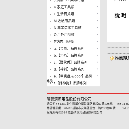
J.清潔巾、菜瓜布類
K.家庭工具類
L.生活百貨類
M.收納用品類
N.專業清潔工具類
O.戶外用品類
P.烤肉用品類
a.【金獎】品牌系列
b.【巧巧】品牌系列
推薦親
c.【點秋香】品牌系列
d.【神補】品牌系列
e.【甲克蟲 & door】品牌
系列
f.【好神拖】品牌系列
隆藝清潔用品股份有限公司
總公司 : 51342彰化縣埔心鄉員鹿路五段67巷225號 Tel: 04-8293
北部營業處 : 20445基隆市安樂區基金一路208巷82號 Tel: 02-24
版權所有©2014 隆藝清潔用品股份有限公司