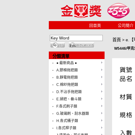
回首頁
公司簡介
首頁
>
e.【
W5446/
分類清單
● 最新商品 ●
A.膠棉拖把類
B.靜電拖把類
C.棉紗拖把類
D.不沾手拖把類
E.掃把、畚斗類
F.各式刷子類
G.玻璃刷、刮水器類
H.各式桶子類
I.各式桿子類