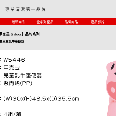
專 業 清 潔 第 一 品 牌
最新商品
全系列產品
品牌商品
產品影片
甲克蟲 & door】品牌系列
甲克虫兒童乳牛座便器