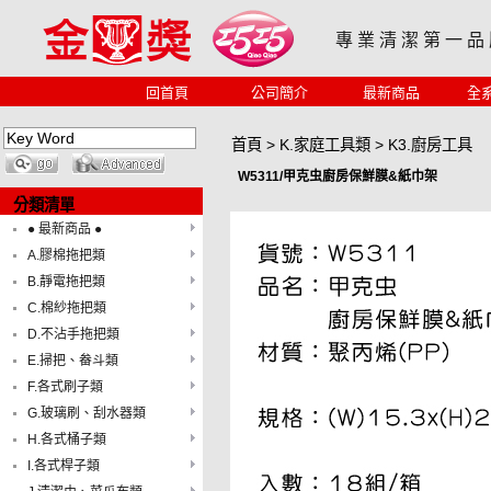
專 業 清 潔 第 一 品
回首頁
公司簡介
最新商品
全
首頁
>
K.家庭工具類
>
K3.廚房工具
W5311/甲克虫廚房保鮮膜&紙巾架
分類清單
● 最新商品 ●
A.膠棉拖把類
B.靜電拖把類
C.棉紗拖把類
D.不沾手拖把類
E.掃把、畚斗類
F.各式刷子類
G.玻璃刷、刮水器類
H.各式桶子類
I.各式桿子類