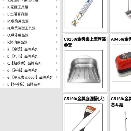
J.清潔巾、菜瓜布類
K.家庭工具類
L.生活百貨類
M.收納用品類
N.專業清潔工具類
O.戶外用品類
C6159/金獎桌上型厚鐵
A0456/
P.烤肉用品類
畚箕
a.【金獎】品牌系列
b.【巧巧】品牌系列
c.【點秋香】品牌系列
d.【神補】品牌系列
e.【甲克蟲 & door】品牌系列
f.【好神拖】品牌系列
C5190/金獎庭園掃(大)
C5169/
畚斗組