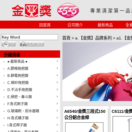
專 業 清 潔 第 一 品
回首頁
公司簡介
最新商品
全
首頁
>
a.【金獎】品牌系列
>
a1.【
分類清單
● 最新商品 ●
A.膠棉拖把類
B.靜電拖把類
C.棉紗拖把類
D.不沾手拖把類
E.掃把、畚斗類
F.各式刷子類
G.玻璃刷、刮水器類
A6540/金獎三段式150
C6111/
公分鋁合金桿
H.各式桶子類
I.各式桿子類