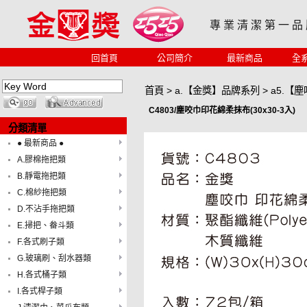
專 業 清 潔 第 一 品
回首頁
公司簡介
最新商品
全
首頁
>
a.【金獎】品牌系列
>
a5.【
C4803/塵咬巾印花綿柔抹布(30x30-3入)
分類清單
● 最新商品 ●
A.膠棉拖把類
B.靜電拖把類
C.棉紗拖把類
D.不沾手拖把類
E.掃把、畚斗類
F.各式刷子類
G.玻璃刷、刮水器類
H.各式桶子類
I.各式桿子類