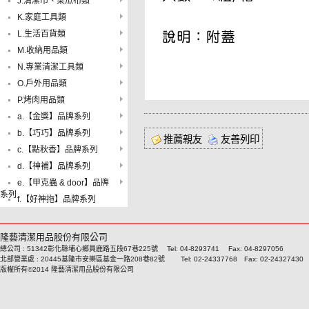
J.清潔巾、菜瓜布類
K.家庭工具類
L.生活百貨類
M.收納用品類
N.專業清潔工具類
O.戶外用品類
P.烤肉用品類
a.【金獎】品牌系列
b.【巧巧】品牌系列
推薦親友
友善列印
c.【點秋香】品牌系列
d.【神補】品牌系列
e.【甲克蟲 & door】品牌
系列
f.【好神拖】品牌系列
隆藝清潔用品股份有限公司
總公司 : 51342彰化縣埔心鄉員鹿路五段67巷225號 Tel: 04-8293741 Fax: 04-8297056
北部營業處 : 20445基隆市安樂區基金一路208巷82號 Tel: 02-24337768 Fax: 02-24327430
版權所有©2014 隆藝清潔用品股份有限公司