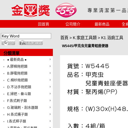
專 業 清 潔 第 一 品
回首頁
公司簡介
最新商品
全
首頁
>
K.家庭工具類
>
K1.浴廁工具
W5445/甲克虫兒童青蛙座便器
分類清單
● 最新商品 ●
A.膠棉拖把類
B.靜電拖把類
C.棉紗拖把類
D.不沾手拖把類
E.掃把、畚斗類
F.各式刷子類
G.玻璃刷、刮水器類
H.各式桶子類
I.各式桿子類