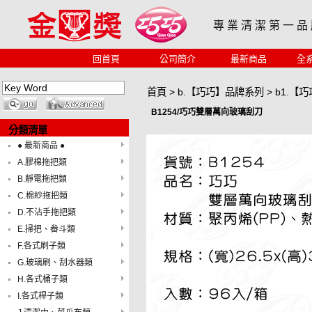
專 業 清 潔 第 一 品
回首頁
公司簡介
最新商品
全
首頁
>
b.【巧巧】品牌系列
>
b1.【
B1254/巧巧雙層萬向玻璃刮刀
分類清單
● 最新商品 ●
A.膠棉拖把類
B.靜電拖把類
C.棉紗拖把類
D.不沾手拖把類
E.掃把、畚斗類
F.各式刷子類
G.玻璃刷、刮水器類
H.各式桶子類
I.各式桿子類